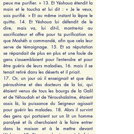
peux me purifier. » 13. Et Yéshoua étendit la
main et le toucha et lui dit : « Je le veux,
sois purifié. » Et au même instant la lèpre le
quitta. 14. Et Yéshoua lui défendit de le
dire, mais va, lui dit-il, montre-toi au
sacrificateur et offre pour ta purification ce
que Moshéh a commandé, afin que cela leur
serve de témoignage. 15. Et sa réputation
se répandait de plus en plus et une foule de
gens s’assemblaient pour l’entendre et pour
être guéris de leurs maladies, 16. mais il se
tenait retiré dans les déserts et il priait.
17. Or, un jour où il enseignait et que des
péroushime et des docteurs de la loi, qui
étaient venus de tous les bourgs de la Galil
et de Yéhoudah et de Yéroushalaïme, étaient
assis là, la puissance du Seigneur agissait
pour guérir les malades. 18. Alors il survint
des gens qui portaient sur un lit un homme
paralysé et ils cherchaient à le faire entrer
dans la maison et à le mettre devant