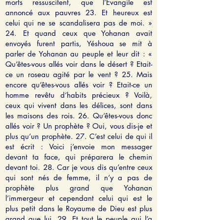
morts ressuscitent, que l’Evangile est
annoncé aux pauvres 23. Et heureux est
celui qui ne se scandalisera pas de moi. »
24. Et quand ceux que Yohanan avait
envoyés furent partis, Yéshoua se mit à
parler de Yohanan au peuple et leur dit : «
Qu’êtes-vous allés voir dans le désert ? Etait-
ce un roseau agité par le vent ? 25. Mais
encore qu’êtes-vous allés voir ? Etait-ce un
homme revêtu d’habits précieux ? Voilà,
ceux qui vivent dans les délices, sont dans
les maisons des rois. 26. Qu’êtes-vous donc
allés voir ? Un prophète ? Oui, vous dis-je et
plus qu’un prophète. 27. C’est celui de qui il
est écrit : Voici j’envoie mon messager
devant ta face, qui préparera le chemin
devant toi. 28. Car je vous dis qu’entre ceux
qui sont nés de femme, il n’y a pas de
prophète plus grand que Yohanan
l’immergeur et cependant celui qui est le
plus petit dans le Royaume de Dieu est plus
grand que lui. 29. Et tout le peuple qui l’a