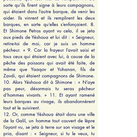
sorte qu’ils firent signe à leurs compagnons,
qui étaient dans l’autre barque, de venir les
aider. Ils vinrent et ils remplirent les deux
barques, en sorte qu’elles s’enfonçaient. 8.
Et Shimone Petros ayant vu cela, il se jeta
aux pieds de Yéshoua et lui dit : « Seigneur,
retire-toi de moi, car je suis un homme
pécheur. » 9. Car la frayeur l’avait saisi et
tous ceux qui étaient avec lui, à cause de la
pêche des poissons qui avait été faite, de
même que Yaaqov et Yohanan, fils de
Zavdi, qui étaient compagnons de Shimone.
10. Alors Yéshoua dit à Shimone : « N’aye
pas peur, désormais tu seras pêcheur
d’hommes vivants. » 11. Et ayant ramené
leurs barques au rivage, ils abandonnèrent
tout et le suivirent.
12. Or, comme Yéshoua était dans une ville
de la Galil, un homme tout couvert de lèpre
l’ayant vu, se jeta à terre sur son visage et le
pria, disant : « Seigneur, si tu le veux, tu