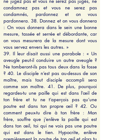
ne jugez pas et vous ne serez pas jugés, ne
condamnez pas et vous ne serez pas
condamnés, pardonnez et on vous
pardonnera. 38. Donnez et on vous donnera
: On vous donnera dans le sein une bonne
mesure, tassée et serrée et débordante, car
on vous mesurera de la mesure dont vous
vous servez envers les autres. »
39. Il leur disait aussi une parabole : « Un
aveugle peut-il conduire un autre aveugle ?
Ne tomberont-ils pas tous deux dans la fosse
? 40. Le disciple n’est pas au-dessus de son
maître, mais tout disciple accompli sera
comme son maître. 41. De plus, pourquoi
regardes-tu une paille qui est dans l’œil de
ton frère et tu ne t’aperçois pas qu’une
poutre est dans ton propre œil ? 42. Ou
comment peux-tu dire à ton frère : Mon
frère, souffre que j’enlève la paille qui est
dans ton œil, toi qui ne vois pas une poutre
qui est dans le tien. Hypocrite, enlève
premièrement la poutre de ton œil et alors tu