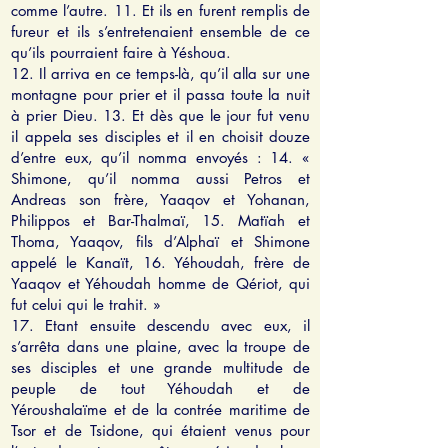
comme l’autre. 11. Et ils en furent remplis de
fureur et ils s’entretenaient ensemble de ce
qu’ils pourraient faire à Yéshoua.
12. Il arriva en ce temps-là, qu’il alla sur une
montagne pour prier et il passa toute la nuit
à prier Dieu. 13. Et dès que le jour fut venu
il appela ses disciples et il en choisit douze
d’entre eux, qu’il nomma envoyés : 14. «
Shimone, qu’il nomma aussi Petros et
Andreas son frère, Yaaqov et Yohanan,
Philippos et Bar-Thalmaï, 15. Matïah et
Thoma, Yaaqov, fils d’Alphaï et Shimone
appelé le Kanaït, 16. Yéhoudah, frère de
Yaaqov et Yéhoudah homme de Qériot, qui
fut celui qui le trahit. »
17. Etant ensuite descendu avec eux, il
s’arrêta dans une plaine, avec la troupe de
ses disciples et une grande multitude de
peuple de tout Yéhoudah et de
Yéroushalaïme et de la contrée maritime de
Tsor et de Tsidone, qui étaient venus pour