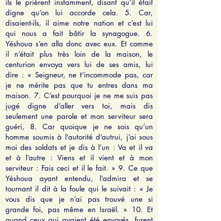
ils le prièrent instamment, disant qu’il était
digne qu’on lui accorde cela. 5. Car,
disaient-ils, il aime notre nation et c’est lui
qui nous a fait bâtir la synagogue. 6.
Yéshoua s’en alla donc avec eux. Et comme
il n’était plus très loin de la maison, le
centurion envoya vers lui de ses amis, lui
dire : « Seigneur, ne t’incommode pas, car
je ne mérite pas que tu entres dans ma
maison. 7. C’est pourquoi je ne me suis pas
jugé digne d’aller vers toi, mais dis
seulement une parole et mon serviteur sera
guéri, 8. Car quoique je ne sois qu’un
homme soumis à l’autorité d’autrui, j’ai sous
moi des soldats et je dis à l’un : Va et il va
et à l’autre : Viens et il vient et à mon
serviteur : Fais ceci et il le fait. » 9. Ce que
Yéshoua ayant entendu, l’admira et se
tournant il dit à la foule qui le suivait : « Je
vous dis que je n’ai pas trouvé une si
grande foi, pas même en Israël. » 10. Et
quand ceux qui avaient été envoyés, furent