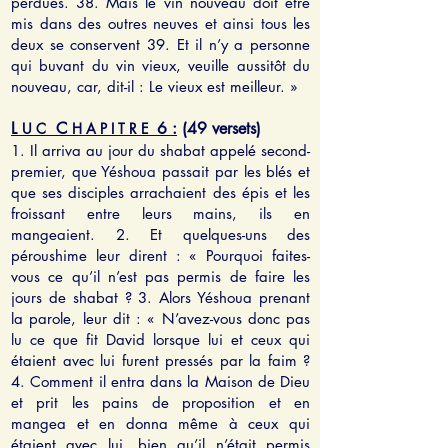
perdues. 38. Mais le vin nouveau doit être
mis dans des outres neuves et ainsi tous les
deux se conservent 39. Et il n’y a personne
qui buvant du vin vieux, veuille aussitôt du
nouveau, car, dit-il : Le vieux est meilleur. »
L
C
6 :
(49 versets)
U C
H A P I T R E
1. Il arriva au jour du shabat appelé second-
premier, que Yéshoua passait par les blés et
que ses disciples arrachaient des épis et les
froissant entre leurs mains, ils en
mangeaient. 2. Et quelques-uns des
péroushime leur dirent : « Pourquoi faites-
vous ce qu’il n’est pas permis de faire les
jours de shabat ? 3. Alors Yéshoua prenant
la parole, leur dit : « N’avez-vous donc pas
lu ce que fit David lorsque lui et ceux qui
étaient avec lui furent pressés par la faim ?
4. Comment il entra dans la Maison de Dieu
et prit les pains de proposition et en
mangea et en donna même à ceux qui
étaient avec lui, bien qu’il n’était permis