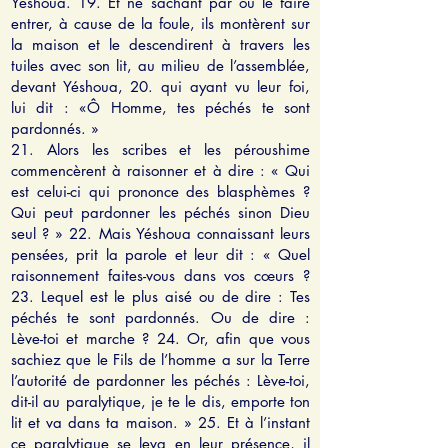
Yéshoua. 19. Et ne sachant par où le faire
entrer, à cause de la foule, ils montèrent sur
la maison et le descendirent à travers les
tuiles avec son lit, au milieu de l’assemblée,
devant Yéshoua, 20. qui ayant vu leur foi,
lui dit : «Ô Homme, tes péchés te sont
pardonnés. »
21. Alors les scribes et les péroushime
commencèrent à raisonner et à dire : « Qui
est celui-ci qui prononce des blasphèmes ?
Qui peut pardonner les péchés sinon Dieu
seul ? » 22. Mais Yéshoua connaissant leurs
pensées, prit la parole et leur dit : « Quel
raisonnement faites-vous dans vos cœurs ?
23. Lequel est le plus aisé ou de dire : Tes
péchés te sont pardonnés. Ou de dire :
Lève-toi et marche ? 24. Or, afin que vous
sachiez que le Fils de l’homme a sur la Terre
l’autorité de pardonner les péchés : Lève-toi,
dit-il au paralytique, je te le dis, emporte ton
lit et va dans ta maison. » 25. Et à l’instant
ce paralytique se leva en leur présence, il