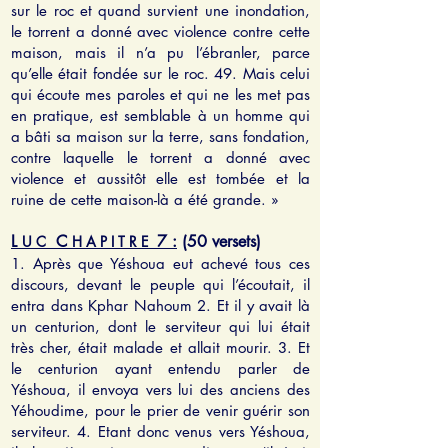
sur le roc et quand survient une inondation,
le torrent a donné avec violence contre cette
maison, mais il n’a pu l’ébranler, parce
qu’elle était fondée sur le roc. 49. Mais celui
qui écoute mes paroles et qui ne les met pas
en pratique, est semblable à un homme qui
a bâti sa maison sur la terre, sans fondation,
contre laquelle le torrent a donné avec
violence et aussitôt elle est tombée et la
ruine de cette maison-là a été grande. »
L
C
7 :
(50 versets)
U C
H A P I T R E
1. Après que Yéshoua eut achevé tous ces
discours, devant le peuple qui l’écoutait, il
entra dans Kphar Nahoum 2. Et il y avait là
un centurion, dont le serviteur qui lui était
très cher, était malade et allait mourir. 3. Et
le centurion ayant entendu parler de
Yéshoua, il envoya vers lui des anciens des
Yéhoudime, pour le prier de venir guérir son
serviteur. 4. Etant donc venus vers Yéshoua,