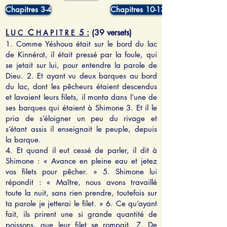
Chapitres 3-4
Chapitres 10-13
L
C
5 :
(39 versets)
U C
H A P I T R E
1. Comme Yéshoua était sur le bord du lac
de Kinnérot, il était pressé par la foule, qui
se jetait sur lui, pour entendre la parole de
Dieu. 2. Et ayant vu deux barques au bord
du lac, dont les pêcheurs étaient descendus
et lavaient leurs filets, il monta dans l’une de
ses barques qui étaient à Shimone 3. Et il le
pria de s’éloigner un peu du rivage et
s’étant assis il enseignait le peuple, depuis
la barque.
4. Et quand il eut cessé de parler, il dit à
Shimone : « Avance en pleine eau et jetez
vos filets pour pêcher. » 5. Shimone lui
répondit : « Maître, nous avons travaillé
toute la nuit, sans rien prendre, toutefois sur
ta parole je jetterai le filet. » 6. Ce qu’ayant
fait, ils prirent une si grande quantité de
poissons, que leur filet se rompait. 7. De