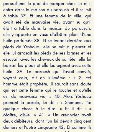
péroushime le pria de manger chez lui et il
entra dans la maison du paroush et il se mit
à table 37. Et une femme de la ville, qui
avait été de mauvaise vie, ayant su qu’il
était à table dans la maison du parousch,
elle y apporta un vase d’albâtre plein d’une
huile parfumée 38. Et se tenant derrière aux
pieds de Yéshoua, elle se mit à pleurer et
elle lui arrosait les pieds de ses larmes et les
essuyait avec les cheveux de sa tête, elle lui
baisait les pieds et elle les oignait avec cette
huile. 39. Le paroush qui l’avait convié,
voyant cela, dit en lui-même : « Si cet
homme était prophète, il saurait sans doute
qui est cette femme qui le touche et qu’elle
est de mauvaise vie. » 40. Alors Yéshoua
prenant la parole, lui dit : « Shimone, j’ai
quelque chose à te dire. » Et il dit : «
Maître, dis-le. » 41. « Un créancier avait
deux débiteurs, dont l’un lui devait cinq cent
deniers et l’autre cinquante 42. Et comme ils