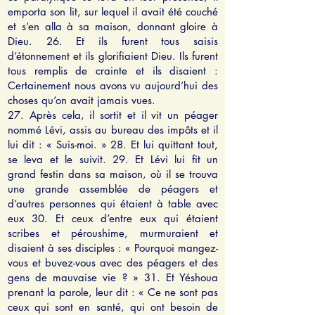
emporta son lit, sur lequel il avait été couché
et s’en alla à sa maison, donnant gloire à
Dieu. 26. Et ils furent tous saisis
d’étonnement et ils glorifiaient Dieu. Ils furent
tous remplis de crainte et ils disaient :
Certainement nous avons vu aujourd’hui des
choses qu’on avait jamais vues.
27. Après cela, il sortit et il vit un péager
nommé Lévi, assis au bureau des impôts et il
lui dit : « Suis-moi. » 28. Et lui quittant tout,
se leva et le suivit. 29. Et Lévi lui fit un
grand festin dans sa maison, où il se trouva
une grande assemblée de péagers et
d’autres personnes qui étaient à table avec
eux 30. Et ceux d’entre eux qui étaient
scribes et péroushime, murmuraient et
disaient à ses disciples : « Pourquoi mangez-
vous et buvez-vous avec des péagers et des
gens de mauvaise vie ? » 31. Et Yéshoua
prenant la parole, leur dit : « Ce ne sont pas
ceux qui sont en santé, qui ont besoin de