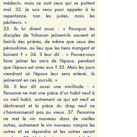
médecin, mais ce sont ceux qui se portent
mal. 32. Je suis venu pour appeler à la
repentance, non les justes, mais les
pécheurs. »
33. Ils lui dirent aussi : « Pourquoi les
disciples de Yohanan jeûnent-ils souvent et
font-ils des prières, de même que ceux des
péroushime, au lieu que les tiens mangent et
boivent ? » 34. Il leur dit : « Pouvez-vous
faire jeûner les amis de l’époux, pendant
que l’époux est avec eux ? 35. Mais les jours
viendront où l’époux leur sera enlevé, ils
jeûneront en ces jours-là. »
36. Il leur dit aussi une similitude : «
Personne ne met une pièce d’un habit neuf à
un vieil habit, autrement ce qui est neuf se
déchirerait et la pièce du drap neuf ne
s’harmoniserait pas au vieux. 37. Personne
ne met le vin nouveau dans de vieilles
outres, autrement le vin nouveau rompra les
outres et se répandra et les outres seront