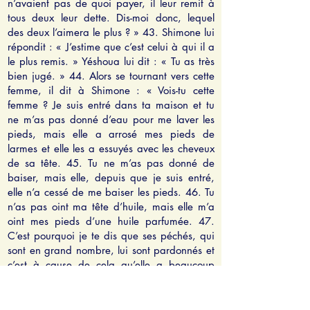
n’avaient pas de quoi payer, il leur remit à
tous deux leur dette. Dis-moi donc, lequel
des deux l’aimera le plus ? » 43. Shimone lui
répondit : « J’estime que c’est celui à qui il a
le plus remis. » Yéshoua lui dit : « Tu as très
bien jugé. » 44. Alors se tournant vers cette
femme, il dit à Shimone : « Vois-tu cette
femme ? Je suis entré dans ta maison et tu
ne m’as pas donné d’eau pour me laver les
pieds, mais elle a arrosé mes pieds de
larmes et elle les a essuyés avec les cheveux
de sa tête. 45. Tu ne m’as pas donné de
baiser, mais elle, depuis que je suis entré,
elle n’a cessé de me baiser les pieds. 46. Tu
n’as pas oint ma tête d’huile, mais elle m’a
oint mes pieds d’une huile parfumée. 47.
C’est pourquoi je te dis que ses péchés, qui
sont en grand nombre, lui sont pardonnés et
c’est à cause de cela qu’elle a beaucoup
aimé, mais celui à qui on remet moins, aime
moins. » 48. Puis il dit à la femme : « Tes
péchés te sont pardonnés. » 49. Et ceux qui