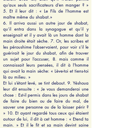
qu’aux seuls sacrificateurs d’en manger ? »
5. Et il leur dit : « Le Fils de l’homme est
maître même du shabat.»
6. Il arriva aussi un autre jour de shabat,
qu’il entra dans la synagogue et qu’il y
enseignait et il y avait là un homme dont la
main droite était sèche. 7. Or, les scribes et
les péroushime l’observaient, pour voir s’il le
guérirait le jour du shabat, afin de trouver
un sujet pour l’accuser, 8. mais comme il
connaissait leurs pensées, il dit à l’homme
qui avait la main sèche: « Lève-toi et tiens-toi
là au milieu. »
Et lui s’étant levé, se tint debout. 9. Yéshoua
leur dit ensuite : « Je vous demanderai une
chose : Est-il permis dans les jours de shabat
de faire du bien ou de faire du mal, de
sauver une personne ou de la laisser périr ?
» 10. Et ayant regardé tous ceux qui étaient
autour de lui, il dit à cet homme : « Etend ta
main. » Et il le fit et sa main devint saine