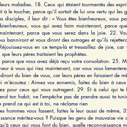
e leurs maladies. 18. Ceux qui étaient tourmentés des espri
t à le toucher, parce qu’il sortait de lui une vertu qui les g
es disciples, il leur dit : « Vous êtes bienheureux, vous
 bienheureux, vous qui avez faim maintenant, parce que 
maintenant, parce que vous serez dans la joie. 22. Vou
us banniront et vous diront des outrages et qu’ils rejet
éjouissez-vous en ce temps-là et tressaillez de joie, car
 que leurs pères traitaient les prophètes.
 parce que vous avez déjà reçu votre consolation. 25. Mal
eur à vous qui riez maintenant, car vous vous lamentere
 diront du bien de vous, car leurs pères en faisaient de
i m’écoutez : Aimez vos ennemis, faites du bien à ceux
ez pour ceux qui vous outragent. 29. Et à celui qui te f
 prend ton habit, ne l’empêche pas de prendre aussi ta t
e prend ce qui est à toi, ne réclame rien
es hommes vous fassent, faites le leur aussi de même, 
issance méritez-vous ? Puisque les gens de mauvaise vie a
 qu’à ceux qui vous font du bien, quelle reconnaissance m