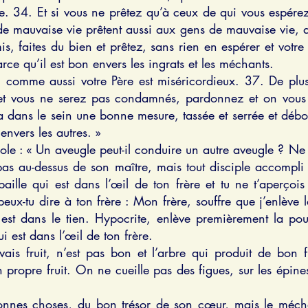
. 34. Et si vous ne prêtez qu’à ceux de qui vous espérez
de mauvaise vie prêtent aussi aux gens de mauvaise vie, af
s, faites du bien et prêtez, sans rien en espérer et votr
arce qu’il est bon envers les ingrats et les méchants.
 comme aussi votre Père est miséricordieux. 37. De plus
et vous ne serez pas condamnés, pardonnez et on vous
dans le sein une bonne mesure, tassée et serrée et déb
envers les autres. »
abole : « Un aveugle peut-il conduire un autre aveugle ? Ne
t pas au-dessus de son maître, mais tout disciple accomp
paille qui est dans l’œil de ton frère et tu ne t’aperçoi
-tu dire à ton frère : Mon frère, souffre que j’enlève la
est dans le tien. Hypocrite, enlève premièrement la pout
i est dans l’œil de ton frère.
ais fruit, n’est pas bon et l’arbre qui produit de bon 
propre fruit. On ne cueille pas des figues, sur les épines
nnes choses, du bon trésor de son cœur, mais le méch