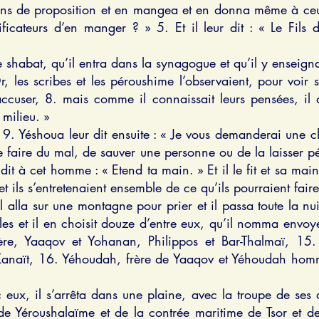
ains de proposition et en mangea et en donna même à ceux 
rificateurs d’en manger ? » 5. Et il leur dit : « Le Fi
de shabat, qu’il entra dans la synagogue et qu’il y enseign
, les scribes et les péroushime l’observaient, pour voir s’
’accuser, 8. mais comme il connaissait leurs pensées, il
 milieu. »
t. 9. Yéshoua leur dit ensuite : « Je vous demanderai une c
 faire du mal, de sauver une personne ou de la laisser pé
l dit à cet homme : « Etend ta main. » Et il le fit et sa ma
 et ils s’entretenaient ensemble de ce qu’ils pourraient fai
il alla sur une montagne pour prier et il passa toute la nu
iples et il en choisit douze d’entre eux, qu’il nomma env
ère, Yaaqov et Yohanan, Philippos et Bar-Thalmaï, 15
anaït, 16. Yéhoudah, frère de Yaaqov et Yéhoudah homme
eux, il s’arrêta dans une plaine, avec la troupe de ses 
e Yéroushalaïme et de la contrée maritime de Tsor et de