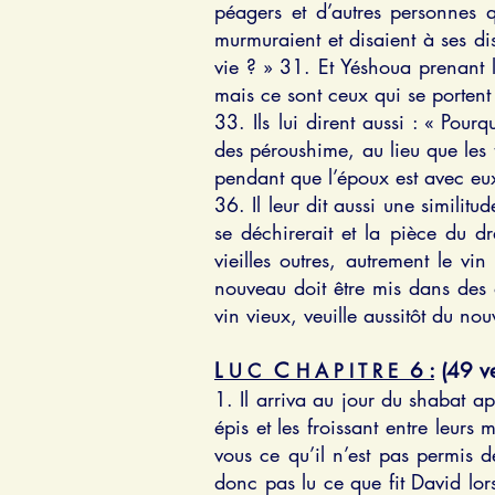
péagers et d’autres personnes q
murmuraient et disaient à ses d
vie ? » 31. Et Yéshoua prenant 
mais ce sont ceux qui se portent
33. Ils lui dirent aussi : « Pou
des péroushime, au lieu que les t
pendant que l’époux est avec eux 
36. Il leur dit aussi une similit
se déchirerait et la pièce du 
vieilles outres, autrement le v
nouveau doit être mis dans des 
vin vieux, veuille aussitôt du nouv
L
C
6 :
(49 ve
U C
H A P I T R E
1. Il arriva au jour du shabat a
épis et les froissant entre leurs
vous ce qu’il n’est pas permis d
donc pas lu ce que fit David lor