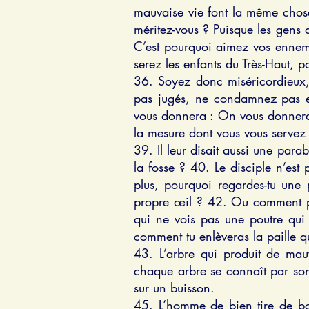
mauvaise vie font la même chose
méritez-vous ? Puisque les gens 
C’est pourquoi aimez vos ennemi
serez les enfants du Très-Haut, p
36. Soyez donc miséricordieux,
pas jugés, ne condamnez pas 
vous donnera : On vous donnera 
la mesure dont vous vous servez 
39. Il leur disait aussi une par
la fosse ? 40. Le disciple n’es
plus, pourquoi regardes-tu une 
propre œil ? 42. Ou comment peux
qui ne vois pas une poutre qui 
comment tu enlèveras la paille qu
43. L’arbre qui produit de mauv
chaque arbre se connaît par son 
sur un buisson.
45. L’homme de bien tire de bo