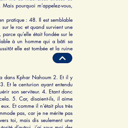
. Mais pourquoi m’appelez-vous,
n pratique : 48. Il est semblable
sur le roc et quand survient une
 parce qu’elle était fondée sur le
blable à un homme qui a bâti sa
ssitôt elle est tombée et la ruine
ntra dans Kphar Nahoum 2. Et il y
r. 3. Et le centurion ayant entendu
érir son serviteur. 4. Etant donc
ela. 5. Car, disaient-ils, il aime
eux. Et comme il n’était plus très
commode pas, car je ne mérite pas
vers toi, mais dis seulement une
orité d’autrui, j’ai sous moi des