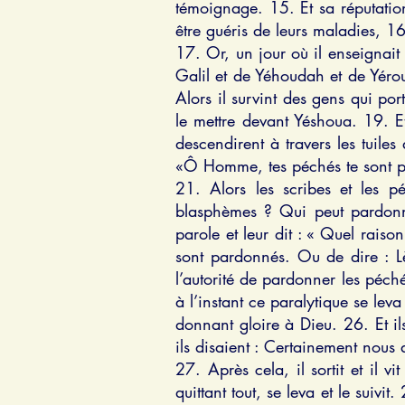
témoignage. 15. Et sa réputation
être guéris de leurs maladies, 16. 
17. Or, un jour où il enseignait
Galil et de Yéhoudah et de Yérou
Alors il survint des gens qui por
le mettre devant Yéshoua. 19. Et
descendirent à travers les tuiles
«Ô Homme, tes péchés te sont p
21. Alors les scribes et les 
blasphèmes ? Qui peut pardonne
parole et leur dit : « Quel rais
sont pardonnés. Ou de dire : Lè
l’autorité de pardonner les péchés
à l’instant ce paralytique se leva
donnant gloire à Dieu. 26. Et ils 
ils disaient : Certainement nous
27. Après cela, il sortit et il v
quittant tout, se leva et le suivi