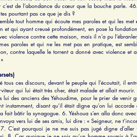
r c’est de l’abondance du cœur que la bouche parle. 46
tes pourtant pas ce que je dis ?
emble tout homme qui écoute mes paroles et qui les met e
 et qui ayant creusé profondément, en pose la fondation 
ec violence contre cette maison, mais il n’a pu l’ébranler,
 mes paroles et qui ne les met pas en pratique, est sem
on, contre laquelle le torrent a donné avec violence et au
 »
rsets)
tous ces discours, devant le peuple qui l’écoutait, il e
viteur qui lui était très cher, était malade et allait mouri
s lui des anciens des Yéhoudime, pour le prier de venir gu
nt instamment, disant qu’il était digne qu’on lui accorde c
s a fait bâtir la synagogue. 6. Yéshoua s’en alla donc avec 
envoya vers lui de ses amis, lui dire : « Seigneur, ne t’in
. C’est pourquoi je ne me suis pas jugé digne d’aller 
ri, 8. Car quoique je ne sois qu’un homme soumis à l’aut