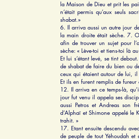
la Maison de Dieu et prit les p
n’était permis qu’aux seuls sac
shabat.»
6. Il arriva aussi un autre jour 
la main droite était sèche. 7. Or
afin de trouver un sujet pour l
sèche: « Lève-toi et tiens-toi là au
Et lui s’étant levé, se tint debou
de shabat de faire du bien ou de
ceux qui étaient autour de lui, i
Et ils en furent remplis de fureur
12. Il arriva en ce temps-là, qu’
jour fut venu il appela ses disc
aussi Petros et Andreas son fr
d’Alphaï et Shimone appelé le K
trahit. »
17. Etant ensuite descendu avec 
de peuple de tout Yéhoudah et d