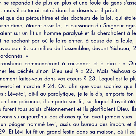
 se répandait de plus en plus et une foule de gens s’ass
mais il se tenait retiré dans les déserts et il priait.
 et que des péroushime et des docteurs de la loi, qui étaie
shalaïme, étaient assis là, la puissance du Seigneur agis
taient sur un lit un homme paralysé et ils cherchaient à l
 ne sachant par où le faire entrer, à cause de la foule, 
 avec son lit, au milieu de l’assemblée, devant Yéshoua, 20
ardonnés. »
péroushime commencèrent à raisonner et à dire : « Qui
r les péchés sinon Dieu seul ? » 22. Mais Yéshoua con
onnement faites-vous dans vos cœurs ? 23. Lequel est le plu
ve-toi et marche ? 24. Or, afin que vous sachiez que l
 : Lève-toi, dit-il au paralytique, je te le dis, emporte ton
 en leur présence, il emporta son lit, sur lequel il avait é
furent tous saisis d’étonnement et ils glorifiaient Dieu. Il
 avons vu aujourd’hui des choses qu’on avait jamais vues.
it un péager nommé Lévi, assis au bureau des impôts et il 
t. 29. Et Lévi lui fit un grand festin dans sa maison, où i