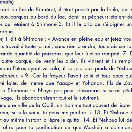
rsets)
rd du lac de Kinnérot, il était pressé par la foule, qui se
eux barques au bord du lac, dont les pêcheurs étaient desce
qui étaient à Shimone 3. Et il le pria de s’éloigner un 
barque.
er, il dit à Shimone : « Avance en pleine eau et jetez vos
 travaillé toute la nuit, sans rien prendre, toutefois sur ta 
grande quantité de poissons, que leur filet se rompait. 7. D
utre barque, de venir les aider. Ils vinrent et ils remp
mone Petros ayant vu cela, il se jeta aux pieds de Yéshoua e
cheur. » 9. Car la frayeur l’avait saisi et tous ceux qui
été faite, de même que Yaaqov et Yohanan, fils de Za
 à Shimone : « N’aye pas peur, désormais tu seras pêc
age, ils abandonnèrent tout et le suivirent.
 une ville de la Galil, un homme tout couvert de lèpre l’
neur, si tu le veux, tu peux me purifier. » 13. Et Yéshoua 
 Et au même instant la lèpre le quitta. 14. Et Yéshoua lui dé
r et offre pour ta purification ce que Moshéh a comman