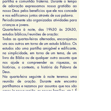
partilha e comunhão fraterna. Durante o tempo
de adoração expressamos nossa gratidão ao
nosso Deus pelos benefícios que ele nos concede
e nos edificamos juntos através de sua palavra.
Periodicamente são organizadas atividades para
crianças e jovens.
Quarta-feira à noite, das 19h30 às 20h30,
estudos bíblicos/reuniões de oração:
Todas as quartas-feiras alternadas, encorajamos
uns aos outros em torno de um estudo bíblico. Os
estudos são uma partilha amigável e edificante,
na simplicidade, em torno de um tema, de um
livro da Bíblia ou de qualquer outro assunto que
nos ajude a compreender as riquezas, as
histórias, o contexto, a história da Palavra de
Deus.
Na quarta-feira seguinte à noite teremos uma
reunião de oração. Durante este encontro
partilhamos e rezamos por assuntos que nos são
caros (a nossa região, as nossas famílias, etc.). É
também uma oportunidade de nos apoiarmos
rezando pelas dificuldades que todos
encontramos durante a nossa vida e que
desejamos partilhar com total liberdade e