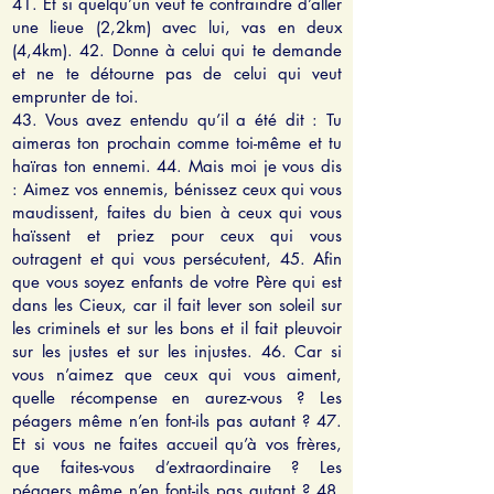
41. Et si quelqu’un veut te contraindre d’aller
une lieue (2,2km) avec lui, vas en deux
(4,4km). 42. Donne à celui qui te demande
et ne te détourne pas de celui qui veut
emprunter de toi.
43. Vous avez entendu qu’il a été dit : Tu
aimeras ton prochain comme toi-même et tu
haïras ton ennemi. 44. Mais moi je vous dis
: Aimez vos ennemis, bénissez ceux qui vous
maudissent, faites du bien à ceux qui vous
haïssent et priez pour ceux qui vous
outragent et qui vous persécutent, 45. Afin
que vous soyez enfants de votre Père qui est
dans les Cieux, car il fait lever son soleil sur
les criminels et sur les bons et il fait pleuvoir
sur les justes et sur les injustes. 46. Car si
vous n’aimez que ceux qui vous aiment,
quelle récompense en aurez-vous ? Les
péagers même n’en font-ils pas autant ? 47.
Et si vous ne faites accueil qu’à vos frères,
que faites-vous d’extraordinaire ? Les
péagers même n’en font-ils pas autant ? 4
8.