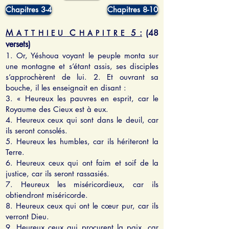
Chapitres 3-4
Chapitres 8-10
M
C
5 :
(48
A T T H I E U
H A P I T R E
versets)
1. Or, Yéshoua voyant le peuple monta sur
une montagne et s’étant assis, ses disciples
s’approchèrent de lui. 2. Et ouvrant sa
bouche, il les enseignait en disant :
3. « Heureux les pauvres en esprit, car le
Royaume des Cieux est à eux.
4. Heureux ceux qui sont dans le deuil, car
ils seront consolés.
5. Heureux les humbles, car ils hériteront la
Terre.
6. Heureux ceux qui ont faim et soif de la
justice, car ils seront rassasiés.
7. Heureux les miséricordieux, car ils
obtiendront miséricorde.
8. Heureux ceux qui ont le cœur pur, car ils
verront Dieu.
9. Heureux ceux qui procurent la paix, car