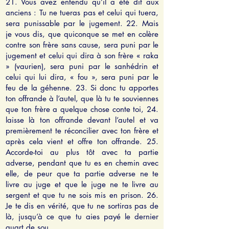
21. Vous avez entendu qu’il a été dit aux
anciens : Tu ne tueras pas et celui qui tuera,
sera punissable par le jugement. 22. Mais
je vous dis, que quiconque se met en colère
contre son frère sans cause, sera puni par le
jugement et celui qui dira à son frère « raka
» (vaurien), sera puni par le sanhédrin et
celui qui lui dira, « fou », sera puni par le
feu de la géhenne. 23. Si donc tu apportes
ton offrande à l’autel, que là tu te souviennes
que ton frère a quelque chose conte toi, 24.
laisse là ton offrande devant l’autel et va
premièrement te réconcilier avec ton frère et
après cela vient et offre ton offrande. 25.
Accorde-toi au plus tôt avec ta partie
adverse, pendant que tu es en chemin avec
elle, de peur que ta partie adverse ne te
livre au juge et que le juge ne te livre au
sergent et que tu ne sois mis en prison. 26.
Je te dis en vérité, que tu ne sortiras pas de
là, jusqu’à ce que tu aies payé le dernier
quart de sou.