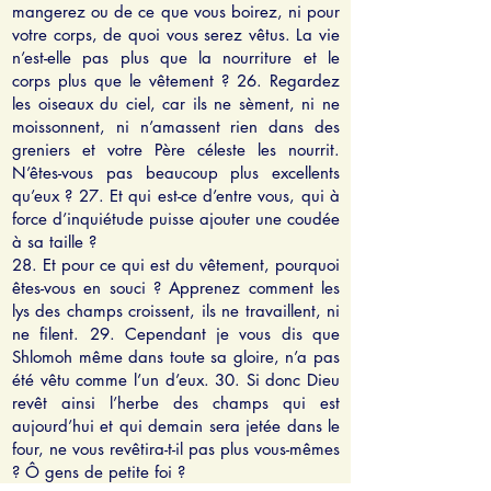
mangerez ou de ce que vous boirez, ni pour
votre corps, de quoi vous serez vêtus. La vie
n’est-elle pas plus que la nourriture et le
corps plus que le vêtement ? 26. Regardez
les oiseaux du ciel, car ils ne sèment, ni ne
moissonnent, ni n’amassent rien dans des
greniers et votre Père céleste les nourrit.
N’êtes-vous pas beaucoup plus excellents
qu’eux ? 27. Et qui est-ce d’entre vous, qui à
force d’inquiétude puisse ajouter une coudée
à sa taille ?
28. Et pour ce qui est du vêtement, pourquoi
êtes-vous en souci ? Apprenez comment les
lys des champs croissent, ils ne travaillent, ni
ne filent. 29. Cependant je vous dis que
Shlomoh même dans toute sa gloire, n’a pas
été vêtu comme l’un d’eux. 30. Si donc Dieu
revêt ainsi l’herbe des champs qui est
aujourd’hui et qui demain sera jetée dans le
four, ne vous revêtira-t-il pas plus vous-mêmes
? Ô gens de petite foi ?