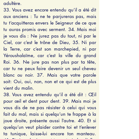
adultère.
33. Vous avez encore entendu qu’il a été dit
aux anciens : Tu ne te parjureras pas, mais
tu t’acquitteras envers le Seigneur de ce que
tu auras promis avec serment. 34. Mais moi
je vous dis : Ne jurez pas du tout, ni par le
Ciel, car c’est le trône de Dieu, 35. Ni par
la Terre, car c’est son marchepied, ni par
Yéroushalaïme, car c’est la ville du grand
Roi. 36. Ne jure pas non plus par ta tête,
car tu ne peux faire devenir un seul cheveu
blanc ou noir. 37. Mais que votre parole
soit: Oui, oui, non, non et ce qui est de plus
vient du malin.
38. Vous avez entendu qu’il a été dit : Œil
pour œil et dent pour dent. 39. Mais moi je
vous dis de ne pas résister à celui qui vous
fait du mal, mais si quelqu’un te frappe à la
joue droite, présente aussi l’autre. 40. Et si
quelqu’un veut plaider contre toi et t’enlever
ta tunique, laisse-lui encore ton manteau.