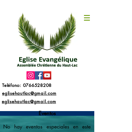
Teléfono: 0766528208
eglisehautlac@gmail.com
eglisehautlac@gmail.com
Eventos
No hay eventos especiales en este