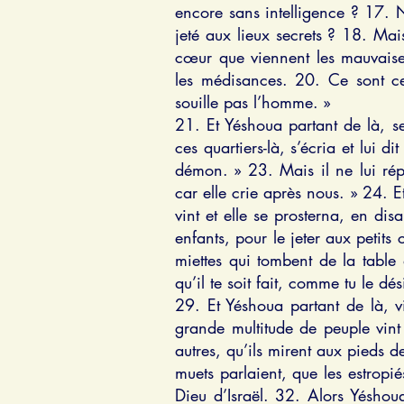
encore sans intelligence ? 17. 
jeté aux lieux secrets ? 18. Mai
cœur que viennent les mauvaises 
les médisances. 20. Ce sont ce
souille pas l’homme. »
21. Et Yéshoua partant de là, s
ces quartiers-là, s’écria et lui d
démon. » 23. Mais il ne lui répo
car elle crie après nous. » 24. E
vint et elle se prosterna, en disa
enfants, pour le jeter aux petits 
miettes qui tombent de la table
qu’il te soit fait, comme tu le dés
29. Et Yéshoua partant de là, v
grande multitude de peuple vint 
autres, qu’ils mirent aux pieds d
muets parlaient, que les estropié
Dieu d’Israël. 32. Alors Yéshoua 