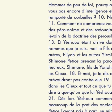
Hommes de peu de foi, pourquoi 
vous pas encore d’intelligence 
remporté de corbeilles ? 10. N
11. Comment ne comprenez-vous p
des péroushime et des sadouqime
levain de la doctrine des péroush
13. Et Yéshoua étant arrivé dan
hommes que je suis, moi le Fils 
autres, Eliyah et les autres Yirm
Shimone Petros prenant la parole
heureux, Shimone, fils de Yonah, 
les Cieux. 18. Et moi, je te dis a
prévaudront pas contre elle 19. e
dans les Cieux et tout ce que tu 
dire à quelqu’un que lui Yéshoua 
21. Dès lors Yéshoua commença 
beaucoup de la part des anciens 
Petros l’ayant pris à part, se mi