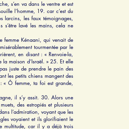
e, s’en va dans le ventre et est
souille l’homme, 19. car c’est du
es larcins, les faux témoignages,
 s’être lavé les mains, cela ne
une femme Kénaani, qui venait de
est misérablement tourmentée par le
ièrent, en disant : « Renvoie-la,
 la maison d’Israël. » 25. Et elle
st pas juste de prendre le pain des
ndant les petits chiens mangent des
 : « Ô femme, ta foi est grande,
gne, il s’y assit. 30. Alors une
muets, des estropiés et plusieurs
 dans l’admiration, voyant que les
es voyaient et ils glorifiaient le
e multitude, car il y a déjà trois