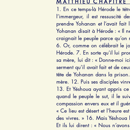
M
C
1
A T T H I E U
H A P I T R E
1. En ce temps-là Hérode le tétr
l’immergeur, il est ressuscité d
prendre Yohanan et l’avait fait
Yohanan disait à Hérode : « Il ne
craignait le peuple parce qu’o
6. Or, comme on célébrait le jo
Hérode. 7. En sorte qu’il lui pr
sa mère, lui dit : « Donne-moi i
serment qu’il avait fait et de c
tête de Yohanan dans la prison. 
mère. 12. Puis ses disciples vinr
13. Et Yéshoua ayant appris ce 
quand le peuple le sut, il le su
compassion envers eux et il guérit
« Ce lieu est désert et l’heure e
des vivres. » 16. Mais Yéshoua l
Et ils lui dirent : « Nous n’avon