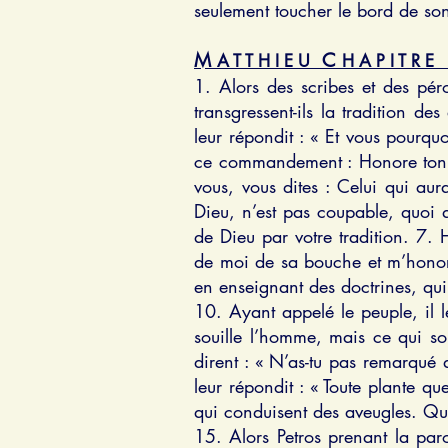
seulement toucher le bord de son 
M
C
1
A T T H I E U
H A P I T R E
1. Alors des scribes et des pér
transgressent-ils la tradition de
leur répondit : « Et vous pourq
ce commandement : Honore ton p
vous, vous dites : Celui qui aur
Dieu, n’est pas coupable, quoi
de Dieu par votre tradition. 7. 
de moi de sa bouche et m’honore
en enseignant des doctrines, q
10. Ayant appelé le peuple, il 
souille l’homme, mais ce qui sor
dirent : « N’as-tu pas remarqué 
leur répondit : « Toute plante q
qui conduisent des aveugles. Que
15. Alors Petros prenant la paro