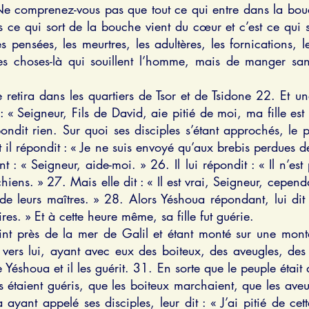
Ne comprenez-vous pas que tout ce qui entre dans la bouch
s ce qui sort de la bouche vient du cœur et c’est ce qui 
pensées, les meurtres, les adultères, les fornications, l
s choses-là qui souillent l’homme, mais de manger sans
e retira dans les quartiers de Tsor et de Tsidone 22. Et 
it : « Seigneur, Fils de David, aie pitié de moi, ma fille 
ndit rien. Sur quoi ses disciples s’étant approchés, le pr
t il répondit : « Je ne suis envoyé qu’aux brebis perdues de
nt : « Seigneur, aide-moi. » 26. Il lui répondit : « Il n’e
chiens. » 27. Mais elle dit : « Il est vrai, Seigneur, cepe
 de leurs maîtres. » 28. Alors Yéshoua répondant, lui dit
ires. » Et à cette heure même, sa fille fut guérie.
int près de la mer de Galil et étant monté sur une monta
vers lui, ayant avec eux des boiteux, des aveugles, des 
e Yéshoua et il les guérit. 31. En sorte que le peuple était
s étaient guéris, que les boiteux marchaient, que les aveugl
ayant appelé ses disciples, leur dit : « J’ai pitié de cett