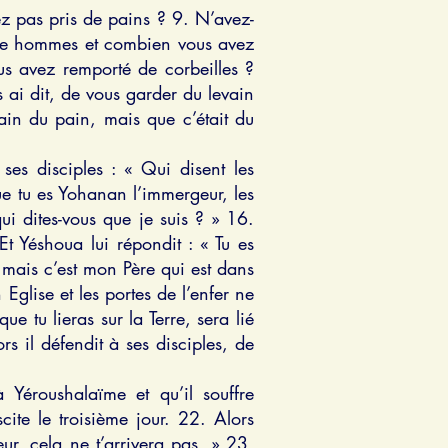
z pas pris de pains ? 9. N’avez-
ille hommes et combien vous avez
s avez remporté de corbeilles ?
ai dit, de vous garder du levain
ain du pain, mais que c’était du
ses disciples : « Qui disent les
ue tu es Yohanan l’immergeur, les
qui dites-vous que je suis ? » 16.
Et Yéshoua lui répondit : « Tu es
, mais c’est mon Père qui est dans
 Eglise et les portes de l’enfer ne
e tu lieras sur la Terre, sera lié
rs il défendit à ses disciples, de
 Yéroushalaïme et qu’il souffre
cite le troisième jour. 22. Alors
eur, cela ne t’arrivera pas. » 23.