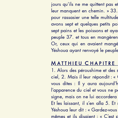
jours qu’ils ne me quittent pas 
leur manquent en chemin. » 33. E
pour rassasier une telle multitu
avons sept et quelques petits p
sept pains et les poissons et aya
peuple 37. et tous en mangèrent 
Or, ceux qui en avaient mangé,
Yéshoua ayant renvoyé le peuple,
M
C
A T T H I E U
H A P I T R E
1. Alors des péroushime et des s
ciel, 2. Mais il leur répondit : «
vous dites : Il y aura aujourd’
l’apparence du ciel et vous ne 
signe, mais on ne lui accordera
Et les laissant, il s’en alla 5. 
Yéshoua leur dit : « Gardez-vous
mêmes et ils disaient : « C’est