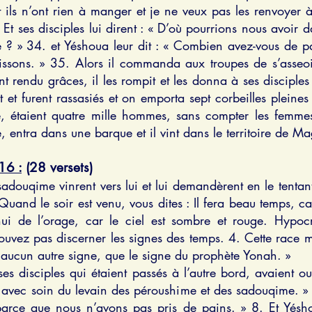
et ils n’ont rien à manger et je ne veux pas les renvoyer 
t ses disciples lui dirent : « D’où pourrions nous avoir d
de ? » 34. et Yéshoua leur dit : « Combien avez-vous de pai
oissons. » 35. Alors il commanda aux troupes de s’asseoir
nt rendu grâces, il les rompit et les donna à ses disciples
et furent rassasiés et on emporta sept corbeilles pleine
 étaient quatre mille hommes, sans compter les femmes e
 entra dans une barque et il vint dans le territoire de M
16 :
(28 versets)
adouqime vinrent vers lui et lui demandèrent en le tentant 
 Quand le soir est venu, vous dites : Il fera beau temps, ca
hui de l’orage, car le ciel est sombre et rouge. Hypoc
pouvez pas discerner les signes des temps. 4. Cette race
 aucun autre signe, que le signe du prophète Yonah. »
Et ses disciples qui étaient passés à l’autre bord, avaient 
 avec soin du levain des péroushime et des sadouqime. » 
 parce que nous n’avons pas pris de pains. » 8. Et Yésho