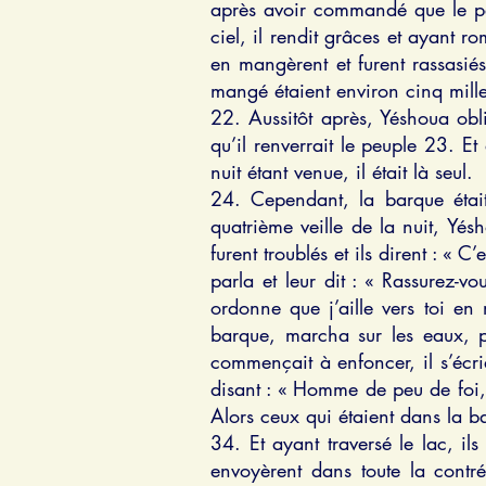
après avoir commandé que le peup
ciel, il rendit grâces et ayant r
en mangèrent et furent rassasié
mangé étaient environ cinq mille
22. Aussitôt après, Yéshoua obli
qu’il renverrait le peuple 23. Et
nuit étant venue, il était là seul.
24. Cependant, la barque était 
quatrième veille de la nuit, Yés
furent troublés et ils dirent : « C
parla et leur dit : « Rassurez-vo
ordonne que j’aille vers toi en
barque, marcha sur les eaux, po
commençait à enfoncer, il s’écria
disant : « Homme de peu de foi, 
Alors ceux qui étaient dans la bar
34. Et ayant traversé le lac, il
envoyèrent dans toute la contrée