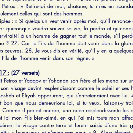
 Petros : « Retire-toi de moi, shatane, tu m’es en scand
eulement celles qui sont des hommes.
iples : « Si quelqu’un veut venir après moi, qu’il renonce
 car quiconque voudra sauver sa vie, la perdra et quiconq
ervirait-il à un homme de gagner tout le monde, s’il pe
? 27. Car le Fils de l’homme doit venir dans la gloir
s œuvres. 28. Je vous dis en vérité, qu’il y en a quelques
le Fils de l’homme venir dans son règne. »
7 :
(27 versets)
rit Petros et Yaaqov et Yohanan son frère et les mena sur u
, son visage devint resplendissant comme le soleil et ses
héh et Eliyah apparurent, qui s’entretenaient avec lui. 4
st bon que nous demeurions ici, si tu veux, faisons-y tro
 Comme il parlait encore, une nuée resplendissante les co
est ici mon Fils bien-aimé, en qui j’ai mis toute mon affe
bèrent le visage contre terre et furent saisis d’une trè
dit : « Levez-vous et n’ayez pas peur. » 8. Alors élevant 