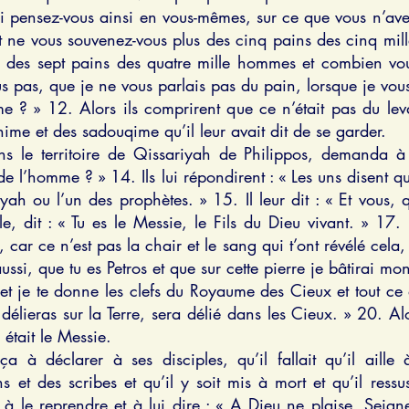
pensez-vous ainsi en vous-mêmes, sur ce que vous n’ave
et ne vous souvenez-vous plus des cinq pains des cinq m
i des sept pains des quatre mille hommes et combien vou
as, que je ne vous parlais pas du pain, lorsque je vous 
 ? » 12. Alors ils comprirent que ce n’était pas du lev
ime et des sadouqime qu’il leur avait dit de se garder.
s le territoire de Qissariyah de Philippos, demanda à 
de l’homme ? » 14. Ils lui répondirent : « Les uns disent q
iyah ou l’un des prophètes. » 15. Il leur dit : « Et vous, 
, dit : « Tu es le Messie, le Fils du Dieu vivant. » 17. 
car ce n’est pas la chair et le sang qui t’ont révélé cela
ussi, que tu es Petros et que sur cette pierre je bâtirai mon
t je te donne les clefs du Royaume des Cieux et tout ce qu
délieras sur la Terre, sera délié dans les Cieux. » 20. Alo
était le Messie.
à déclarer à ses disciples, qu’il fallait qu’il aille à
et des scribes et qu’il y soit mis à mort et qu’il ressus
t à le reprendre et à lui dire : « A Dieu ne plaise, Seign