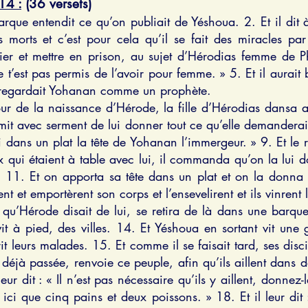
4 :
(36 versets)
arque entendit ce qu’on publiait de Yéshoua. 2. Et il dit à
es morts et c’est pour cela qu’il se fait des miracles pa
 lier et mettre en prison, au sujet d’Hérodias femme de P
 t’est pas permis de l’avoir pour femme. » 5. Et il aurait b
n regardait Yohanan comme un prophète.
ur de la naissance d’Hérode, la fille d’Hérodias dansa au
omit avec serment de lui donner tout ce qu’elle demanderai
ci dans un plat la tête de Yohanan l’immergeur. » 9. Et le 
eux qui étaient à table avec lui, il commanda qu’on la lui 
11. Et on apporta sa tête dans un plat et on la donna à 
ent et emportèrent son corps et l’ensevelirent et ils vinren
qu’Hérode disait de lui, se retira de là dans une barque,
ivit à pied, des villes. 14. Et Yéshoua en sortant vit une 
 leurs malades. 15. Et comme il se faisait tard, ses discipl
st déjà passée, renvoie ce peuple, afin qu’ils aillent dans 
eur dit : « Il n’est pas nécessaire qu’ils y aillent, donne
s ici que cinq pains et deux poissons. » 18. Et il leur dit 