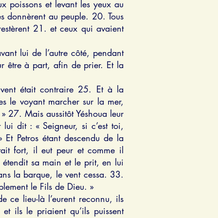
ux poissons et levant les yeux au
 les donnèrent au peuple. 20. Tous
estèrent 21. et ceux qui avaient
vant lui de l’autre côté, pendant
 être à part, afin de prier. Et la
vent était contraire 25. Et à la
les le voyant marcher sur la mer,
nt. » 27. Mais aussitôt Yéshoua leur
ui dit : « Seigneur, si c’est toi,
» Et Petros étant descendu de la
it fort, il eut peur et comme il
étendit sa main et le prit, en lui
ans la barque, le vent cessa. 33.
blement le Fils de Dieu. »
 ce lieu-là l’eurent reconnu, ils
t ils le priaient qu’ils puissent