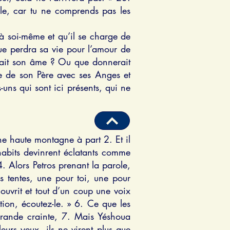
ale, car tu ne comprends pas les
 à soi-même et qu’il se charge de
ue perdra sa vie pour l’amour de
rdait son âme ? Ou que donnerait
e de son Père avec ses Anges et
-uns qui sont ici présents, qui ne
ne haute montagne à part 2. Et il
 habits devinrent éclatants comme
. Alors Petros prenant la parole,
is tentes, une pour toi, une pour
uvrit et tout d’un coup une voix
ction, écoutez-le. » 6. Ce que les
s grande crainte, 7. Mais Yéshoua
leurs yeux, ils ne virent plus que