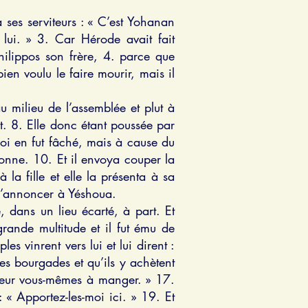
 ses serviteurs : « C’est Yohanan
r lui. » 3. Car Hérode avait fait
hilippos son frère, 4. parce que
ien voulu le faire mourir, mais il
 milieu de l’assemblée et plut à
t. 8. Elle donc étant poussée par
roi en fut fâché, mais à cause du
donne. 10. Et il envoya couper la
la fille et elle la présenta à sa
t l’annoncer à Yéshoua.
 dans un lieu écarté, à part. Et
grande multitude et il fut ému de
es vinrent vers lui et lui dirent :
des bourgades et qu’ils y achètent
z-leur vous-mêmes à manger. » 17.
: « Apportez-les-moi ici. » 19. Et