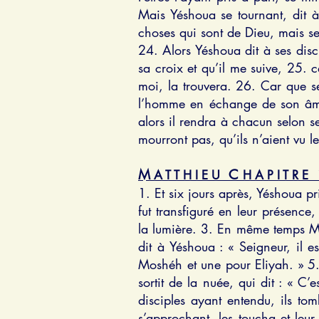
Mais Yéshoua se tournant, dit à
choses qui sont de Dieu, mais s
24. Alors Yéshoua dit à ses disc
sa croix et qu’il me suive, 25.
moi, la trouvera. 26. Car que s
l’homme en échange de son âme 
alors il rendra à chacun selon se
mourront pas, qu’ils n’aient vu 
M
C
1
A T T H I E U
H A P I T R E
1. Et six jours après, Yéshoua p
fut transfiguré en leur présence
la lumière. 3. En même temps Mos
dit à Yéshoua : « Seigneur, il e
Moshéh et une pour Eliyah. » 5.
sortit de la nuée, qui dit : « C’
disciples ayant entendu, ils tom
s’approchant, les toucha et leur 