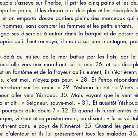
le s’asseye sur l’herbe, il prit les cinq pains et les de
ompu les pains, il les donna aux disciples et les disciples
s et on emporta douze paniers pleins des morceaux qui r
 hommes, sans compter les femmes et les petits enfants.
gea ses disciples à entrer dans la barque et de passer a
 après qu’il l’eut renvoyé, il monta sur une montagne, pour
déjà au milieu de la mer battue par les flots, car le 
houa alla vers eux marchant sur la mer 26. et ses discip
’est un fantôme et de la frayeur qu’ils eurent, ils s’écrière
us, c’est moi, n’ayez pas peur. » 28. Et Petros répondant l
 marchant sur les eaux. » 29. Yéshoua lui dit : « Viens. 
ur aller vers Yéshoua, 30. Mais voyant que le vent éta
 et dit : « Seigneur, sauve-moi. » 31. Et aussitôt Yéshoua 
pourquoi as-tu douté ? » 32. Et quand ils furent entrés d
que, vinrent et se prosternèrent, en disant : « Tu es vérita
s vinrent dans le pays de Kinnérot. 35. Quand les gens de
 d’alentour et ils lui présentèrent tous les malades 36. e