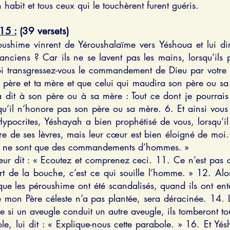
habit et tous ceux qui le touchèrent furent guéris.
5 :
(39 versets)
oushime vinrent de Yéroushalaïme vers Yéshoua et lui dire
s anciens ? Car ils ne se lavent pas les mains, lorsqu’ils
uoi transgressez-vous le commandement de Dieu par votre
ère et ta mère et que celui qui maudira son père ou sa 
a dit à son père ou à sa mère : Tout ce dont je pourrais
 qu’il n’honore pas son père ou sa mère. 6. Et ainsi vo
Hypocrites, Yéshayah a bien prophétisé de vous, lorsqu’i
 de ses lèvres, mais leur cœur est bien éloigné de moi.
ui ne sont que des commandements d’hommes. »
leur dit : « Ecoutez et comprenez ceci. 11. Ce n’est pas 
t de la bouche, c’est ce qui souille l’homme. » 12. Alor
que les péroushime ont été scandalisés, quand ils ont en
ue mon Père céleste n’a pas plantée, sera déracinée. 14. L
 si un aveugle conduit un autre aveugle, ils tomberont tou
le, lui dit : « Explique-nous cette parabole. » 16. Et Yésh