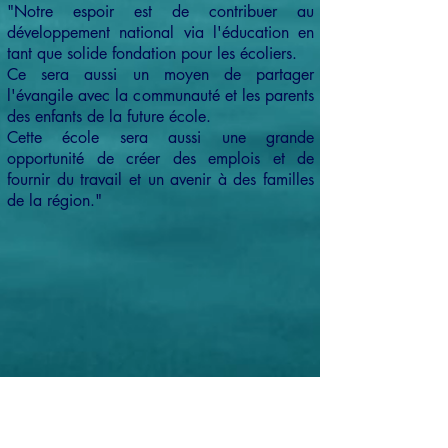
"Notre espoir est de contribuer au
développement national via l'éducation en
tant que solide fondation pour les écoliers.
Ce sera aussi un moyen de partager
l'évangile avec la communauté et les parents
des enfants de la future école.
Cette école sera aussi une grande
opportunité de créer des emplois et de
fournir du travail et un avenir à des familles
de la région."