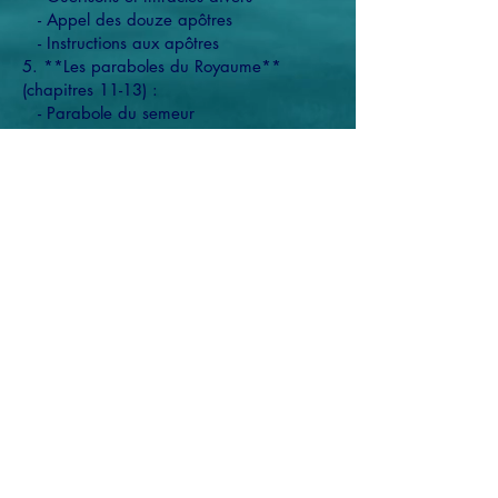
- Appel des douze apôtres
- Instructions aux apôtres
5. **Les paraboles du Royaume**
(chapitres 11-13) :
- Parabole du semeur
- Parabole de l'ivraie
- Parabole du grain de moutarde et du
levain
6. **Les événements menant à la
Passion** (chapitres 14-20) :
- Multiplication des pains
- Transfiguration
- Enseignements sur le pardon et le
mariage
7. **La Passion et la Résurrection**
(chapitres 21-28) :
- Entrée triomphale à Jérusalem
- Dernière Cène
- Arrestation, procès, crucifixion et
résurrection de Jésus