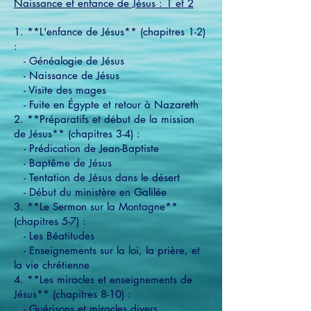
Naissance et enfance de Jésus : 1 et 2
1. **L'enfance de Jésus** (chapitres 1-2)
:
- Généalogie de Jésus
- Naissance de Jésus
- Visite des mages
- Fuite en Égypte et retour à Nazareth
2. **Préparatifs et début de la mission
de Jésus** (chapitres 3-4) :
- Prédication de Jean-Baptiste
- Baptême de Jésus
- Tentation de Jésus dans le désert
- Début du ministère en Galilée
3. **Le Sermon sur la Montagne**
(chapitres 5-7) :
- Les Béatitudes
- Enseignements sur la loi, la prière, et
la vie chrétienne
4. **Les miracles et enseignements de
Jésus** (chapitres 8-10) :
- Guérisons et miracles divers