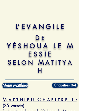
L’ E
V A N G I L E
D
E
Y
L
M
É S H O U
A
E
E S S I E
S
M
E L O N
A T I T Y A
H
Menu Matthieu
Chapitres 3-4
M
C
1 :
A T T H I E U
H A P I T R E
(25 versets)