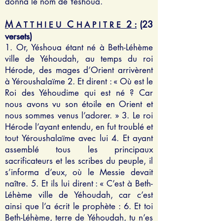
donna le nom de Yéshoua.
M
C
2 :
(23
A T T H I E U
H A P I T R E
versets)
1. Or, Yéshoua étant né à Beth-Léhème
ville de Yéhoudah, au temps du roi
Hérode, des mages d’Orient arrivèrent
à Yéroushalaïme 2. Et dirent : « Où est le
Roi des Yéhoudime qui est né ? Car
nous avons vu son étoile en Orient et
nous sommes venus l’adorer. » 3. Le roi
Hérode l’ayant entendu, en fut troublé et
tout Yéroushalaïme avec lui 4. Et ayant
assemblé tous les principaux
sacrificateurs et les scribes du peuple, il
s’informa d’eux, où le Messie devait
naître. 5. Et ils lui dirent : « C’est à Beth-
Léhème ville de Yéhoudah, car c’est
ainsi que l’a écrit le prophète : 6. Et toi
Beth-Léhème, terre de Yéhoudah, tu n’es