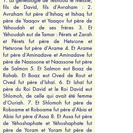
1. La généalogie de Yéshoua le Messie,
fils de David, fils d’Avraham : 2.
Avraham fut père d’Itshaq et Itshaq fut
père de Yaaqov et Yaaqov fut père de
Yéhoudah et de ses frères 3. Et
Yéhoudah eut de Tamar : Pérets et Zarah
et Pérets fut père de Hetsrone et
Hetsrone fut père d’Arame 4. Et Arame
fut père d’Aminadave et Aminadave fut
père de Naassone et Naassone fut père
de Salmon 5. Et Salmon eut Boaz de
Rahab. Et Boaz eut Oved de Rout et
Oved fut père d’Ishaï. 6. Et Ishaï fut
père du Roi David et le Roi David eut
Shlomoh, de celle qui avait été femme
d’Ouriah. 7. Et Shlomoh fut père de
Roboame et Roboame fut père d’Abia et
Abia fut père d’Assa 8. Et Assa fut père
de Yéhoshaphate et Yéhoshaphate fut
père de Yoram et Yoram fut père de