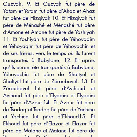
Ouzyah. 9. Et Ouzyah fut père de
Yotam et Yotam fut père d’Ahaz et Ahaz
fut père de Hizqiyah 10. Et Hizqiyah fut
père de Ménashé et Ménashé fut père
d’Amone et Amone fut père de Yoshiyah
11. Et Yoshiyah fut père de Yéhoyaqim
et Yéhoyaqim fut père de Yéhoyachin et
de ses frères, vers le temps où ils furent
transportés à Babylone. 12. Et après
qu’ils eurent été transportés à Babylone,
Yéhoyachin fut père de Shaltyël et
Shaltyël fut père de Zéroubavël. 13. Et
Zéroubavël fut père d’Avihoud et
Avihoud fut père d’Elyaqim et Elyaqim
fut père d’Azour.14. Et Azour fut père
de Tsadoq et Tsadoq fut père de Yachine
et Yachine fut père d’Elihoud15. Et
Elihoud fut père d’Elazar et Elazar fut
père de Matane et Matane fut père de