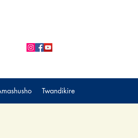
Amashusho
Twandikire