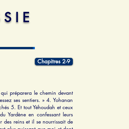
 S I E
Chapitres 2-9
e qui préparera le chemin devant
ressez ses sentiers. » 4. Yohanan
chés 5. Et tout Yéhoudah et ceux
e du Yardène en confessant leurs
des reins et il se nourrissait de
 est plus puissant que moi et dont