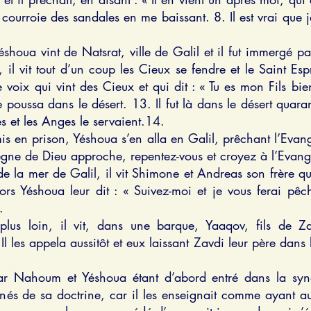
 courroie des sandales en me baissant. 8. Il est vrai que 
Yéshoua vint de Natsrat, ville de Galil et il fut immergé
il vit tout d’un coup les Cieux se fendre et le Saint Es
voix qui vint des Cieux et qui dit : « Tu es mon Fils bi
le poussa dans le désert. 13. Il fut là dans le désert quara
es et les Anges le servaient.14.
s en prison, Yéshoua s’en alla en Galil, prêchant l’Evan
Règne de Dieu approche, repentez-vous et croyez à l’Evangi
la mer de Galil, il vit Shimone et Andreas son frère qui j
lors Yéshoua leur dit : « Suivez-moi et je vous ferai pê
.
lus loin, il vit, dans une barque, Yaaqov, fils de Z
l les appela aussitôt et eux laissant Zavdi leur père dans l
har Nahoum et Yéshoua étant d’abord entré dans la syn
onnés de sa doctrine, car il les enseignait comme ayant a