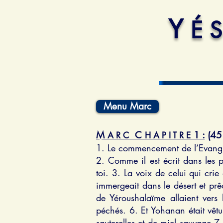
Y
É 
Menu Marc
M
C
1 :
(45 
A R C
H A P I T R E
1. Le commencement de l’Evangil
2. Comme il est écrit dans les 
toi. 3. La voix de celui qui cri
immergeait dans le désert et pr
de Yéroushalaïme allaient vers 
péchés. 6. Et Yohanan était vêtu 
sauterelles et de miel sauvage 7.