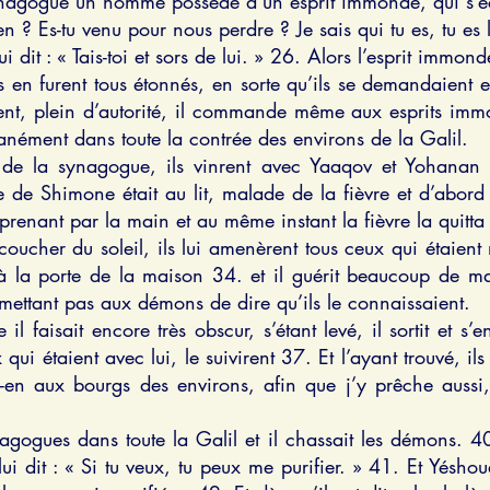
ynagogue un homme possédé d’un esprit immonde, qui s’écri
en ? Es-tu venu pour nous perdre ? Je sais qui tu es, tu es 
it : « Tais-toi et sors de lui. » 26. Alors l’esprit immonde
Ils en furent tous étonnés, en sorte qu’ils se demandaient 
nt, plein d’autorité, il commande même aux esprits immon
tanément dans toute la contrée des environs de la Galil.
is de la synagogue, ils vinrent avec Yaaqov et Yohana
de Shimone était au lit, malade de la fièvre et d’abord il
 prenant par la main et au même instant la fièvre la quitta e
 coucher du soleil, ils lui amenèrent tous ceux qui étaie
e à la porte de la maison 34. et il guérit beaucoup de m
ettant pas aux démons de dire qu’ils le connaissaient.
faisait encore très obscur, s’étant levé, il sortit et s’en
qui étaient avec lui, le suivirent 37. Et l’ayant trouvé, ils 
us-en aux bourgs des environs, afin que j’y prêche aussi
agogues dans toute la Galil et il chassait les démons. 40.
 lui dit : « Si tu veux, tu peux me purifier. » 41. Et Yés