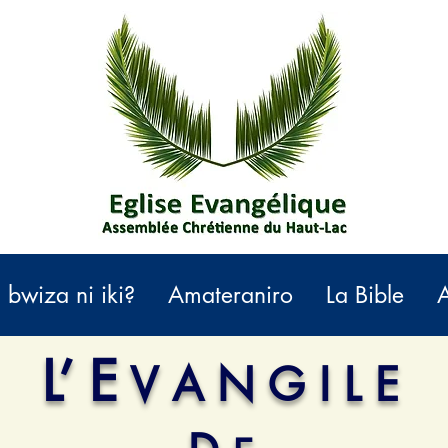
bwiza ni iki?
Amateraniro
La Bible
L’ E
V A N G I L E