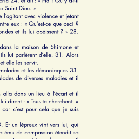
a 24. et dit : « Ha ! Qu’y a-t-il
le Saint Dieu. »
 l’agitant avec violence et jetant
entre eux : « Qu’est-ce que ceci ?
des et ils lui obéissent ? » 28.
n dans la maison de Shimone et
s lui parlèrent d’elle. 31. Alors
t elle les servit.
nt malades et les démoniaques 33.
alades de diverses maladies et il
 alla dans un lieu à l’écart et il
lui dirent : « Tous te cherchent. »
, car c’est pour cela que je suis
 Et un lépreux vint vers lui, qui
houa ému de compassion étendit sa