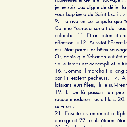
je ne suis pas digne de délier la
vous baptisera du Saint Esprit. »
9. Il arriva en ce temps-là que 
Comme Yéshoua sortait de l’eau, 
colombe. 11. Et on entendit une 
affection. »12. Aussitôt l’Esprit 
et il était parmi les bêtes sauvag
Or, après que Yohanan eut été mi
: « Le temps est accompli et le 
16. Comme il marchait le long de 
car ils étaient pêcheurs. 17. A
laissant leurs filets, ils le suivirent
19. Et de là passant un peu p
raccommodaient leurs filets. 20. I
suivirent.
21. Ensuite ils entrèrent à Kp
enseignait 22. et ils étaient ét