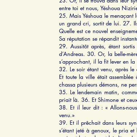
23. Or, il se trouva dans leur s
entre toi et nous, Yéshoua Niziri
25. Mais Yéshoua le menaçant lui d
un grand cri, sortit de lui. 27. 
Quelle est ce nouvel enseigneme
Sa réputation se répandit instan
29. Aussitôt après, étant sort
d’Andreas. 30. Or, la belle-mère 
s’approchant, il la fit lever en la
32. Le soir étant venu, après le
Et toute la ville était assemblé
chassa plusieurs démons, ne perm
35. Le lendemain matin, comme il 
priait là. 36. Et Shimone et ceux 
38. Et il leur dit : « Allons-no
venu.»
39. Et il prêchait dans leurs syn
s’étant jeté à genoux, le pria et