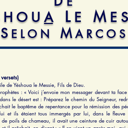
D
E
L
M
S H O U
A
E
E S
S
M
E L O N
A R C O S
versets)
e de Yéshoua le Messie, Fils de Dieu.
prophètes : « Voici j’envoie mon messager devant ta fac
e dans le désert est : Préparez le chemin du Seigneur, red
êchait le baptême de repentance pour la rémission des pé
lui et ils étaient tous immergés par lui, dans le fleuv
de poils de chameau, il avait une ceinture de cuir autour 
 et il prêchait, en disant : « Il en vient un après moi, qui