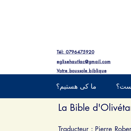
Tél: 0796475920
eglisehautlac@gmail.com
Votre boussole biblique
یست؟
ما کی هستیم؟
La Bible d'Olivé
Traducteur :
Pierre Rober