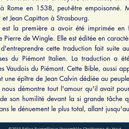
t à Rome en 1538, peut-être empoisonné. Ma
 et Jean Capitton à Strasbourg.
e est la première a avoir été imprimée en 
e Pierre de Wingle. Elle es
t éditée en caractè
 d'entreprendre cette traduction fait suite
ses du Piémont Italien. La traduction a ét
es Vaudois du Piémont. Cette Bible, aussi ap
t une épître de Jean Calvin dédiée au peuple 
 nous démontre tout l'amour qu'il avait pou
e son humilité devant la si grande tâche qu
dans le dénuement le plus total, allant jusqu
©2010 Eglise Evangélique "Assemblée Chrétienne du Haut-