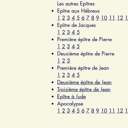
Les autres Epîtres
Epître aux Hébreux
1
2
3
4
5
6
7
8
9
10
11
12
1
Epître de Jacques
1
2
3
4
5
Première épître de Pierre
1
2
3
4
5
Deuxième épître de Pierre
1
2
3
Première épître de Jean
1
2
3
4
5
Deuxième épître de Jean
Troisième épître de Jean
Epître à Jude
Apocalypse
1
2
3
4
5
6
7
8
9
10
11
12
1