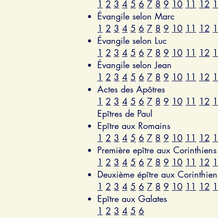
1
2
3
4
5
6
7
8
9
10
11
12
1
Évangile selon Marc
1
2
3
4
5
6
7
8
9
10
11
12
1
Évangile selon Luc
1
2
3
4
5
6
7
8
9
10
11
12
1
Évangile selon Jean
1
2
3
4
5
6
7
8
9
10
11
12
1
Actes des Apôtres
1
2
3
4
5
6
7
8
9
10
11
12
1
Epîtres de Paul
Epître aux Romains
1
2
3
4
5
6
7
8
9
10
11
12
1
Première epître aux Corinthiens
1
2
3
4
5
6
7
8
9
10
11
12
1
Deuxième épître aux Corinthien
1
2
3
4
5
6
7
8
9
10
11
12
1
Epître aux Galates
1
2
3
4
5
6