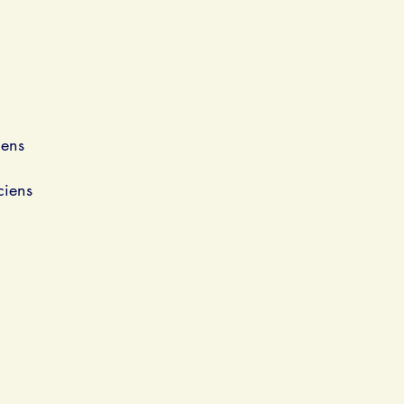
iens
ciens