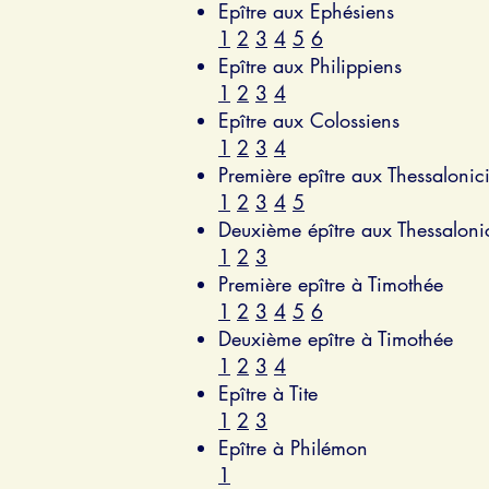
Epître aux Ephésiens
1
2
3
4
5
6
Epître aux Philippiens
1
2
3
4
Epître aux Colossiens
1
2
3
4
Première epître aux Thessalonic
1
2
3
4
5
Deuxième épître aux Thessaloni
1
2
3
Première epître à Timothée
1
2
3
4
5
6
Deuxième epître à Timothée
1
2
3
4
Epître à Tite
1
2
3
Epître à Philémon
1