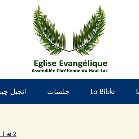
ا
La Bible
جلسات
انجیل چ
 1 et 2