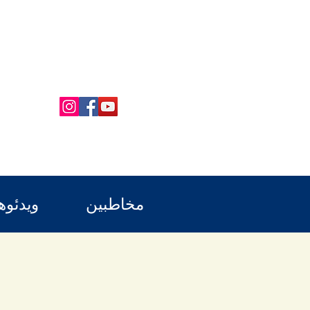
مخاطبین
ویدئوه