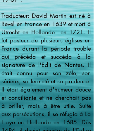
Traducteur:
David Martin est né à
Revel en France en 1639 et mort à
Utrecht en Hollande en 1721. Il
fut pasteur de plusieurs églises en
France durant la période trouble
qui
précéda
et
succéda
à la
signature de l'Edit de Nantes. Il
était connu pour son zèle, son
sérieux, sa fermeté et sa prudence.
Il était également d'humeur douce
et conciliante et ne cherchait pas
à briller, mais à être utile. Suite
aux persécutions, il se réfugia à La
Haye en Hollande en 1685. Dès
1686, il devint ministre de l'Eglise