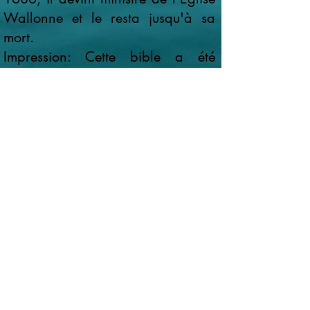
Wallonne et le resta jusqu'à sa
mort.
Impression:
Cette bible a été
imprimée à Amsterdam en 1707.
Traduction:
Dès 1694, David
Martin a fait des corrections des
anciennes révisions de la Bible de
Genève à la demande du Synode
des églises wallonnes. Il traduisit
aussi le Nouveau Testament sur la
base du "Textus Receptus"
d'Erasme de Rotterdam. Il y a
ajouté également ses propres notes
du Nouveau Testament qu'il avait
commencé à retoucher dès 1694.