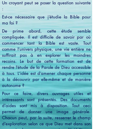
Un croyant peut se poser la question suivante
:
Est-ce nécessaire que j’étudie la Bible pour
ma foi ?
De prime abord, cette étude semble
compliquée. Il est difficile de savoir par où
commencer tant la Bible est vaste. Tout
comme l’univers physique, une vie entière ne
suffirait pas à en explorer les moindres
recoins. Le but de cette formation est de
rendre l’étude de la Parole de Dieu accessible
à tous. L’idée est d’amener chaque personne
à la découvrir par elle-même et de manière
autonome ?
Pour ce faire, divers ouvrages utiles et
intéressants sont présentés. Des documents
d’aides sont mis à disposition. Tout ceci
permet de donner une image générale.
Chacun peut, par la suite, resserrer le champ
d’exploration selon ce que Dieu met dans son