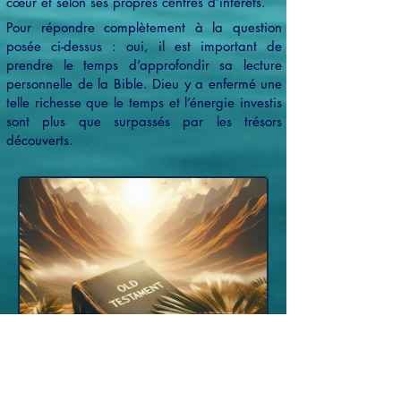
cœur et selon ses propres centres d’intérêts.
Pour répondre complètement à la question
posée ci-dessus : oui, il est important de
prendre le temps d’approfondir sa lecture
personnelle de la Bible. Dieu y a enfermé une
telle richesse que le temps et l’énergie investis
sont plus que surpassés par les trésors
découverts.
L'Ancien Testament
انضم