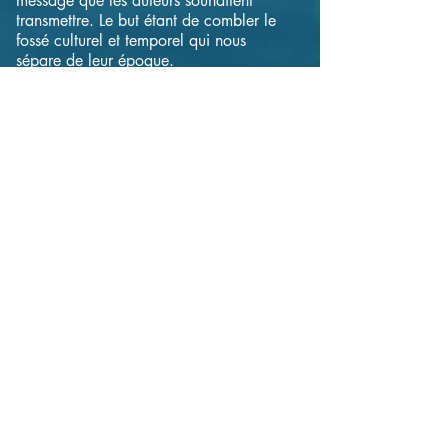
message que les auteurs souhaitent
transmettre. Le but étant de combler le
fossé culturel et temporel qui nous
sépare de leur époque.
Enroll Now
مشاركة
انضم
©2010 Eglise Evangélique "Assemblée Chrétienne du Haut-Lac"